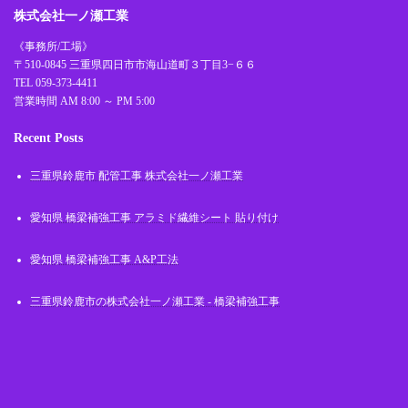
株式会社一ノ瀬工業
《事務所/工場》
〒510-0845 三重県四日市市海山道町３丁目3−６６
TEL 059-373-4411
営業時間 AM 8:00 ～ PM 5:00
Recent Posts
三重県鈴鹿市 配管工事 株式会社一ノ瀬工業
愛知県 橋梁補強工事 アラミド繊維シート 貼り付け
愛知県 橋梁補強工事 A&P工法
三重県鈴鹿市の株式会社一ノ瀬工業 - 橋梁補強工事