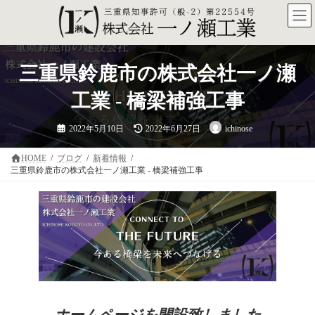
コ
ナ
ン
ビ
テ
ゲ
ン
ー
ツ
シ
三重県鈴鹿市の株式会社一ノ瀬
へ
ョ
ス
ン
キ
に
工業 - 橋梁補強工事
ッ
移
プ
動
最
2022年5月10日
2022年6月27日
ichinose
終
更
新
日
HOME
ブログ
新着情報
時
三重県鈴鹿市の株式会社一ノ瀬工業 - 橋梁補強工事
:
ホームページを開設致しました